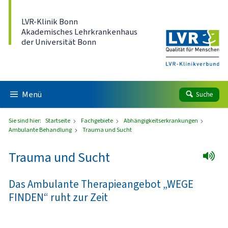
Direkt zum Inhalt
LVR-Klinik Bonn
Akademisches Lehrkrankenhaus
der Universität Bonn
Menü
Suche
Sie sind hier:
Startseite
Fachgebiete
Abhängigkeitserkrankungen
Ambulante Behandlung
Trauma und Sucht
Trauma und Sucht
Das Ambulante Therapieangebot „WEGE
FINDEN“ ruht zur Zeit