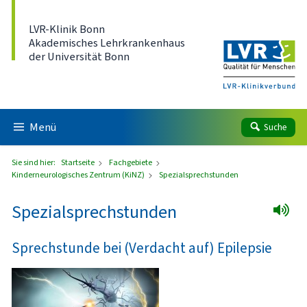
Direkt zum Inhalt
LVR-Klinik Bonn
Akademisches Lehrkrankenhaus
der Universität Bonn
Menü
Suche
Sie sind hier:
Startseite
Fachgebiete
Kinderneurologisches Zentrum (KiNZ)
Spezialsprechstunden
Spezialsprechstunden
Sprechstunde bei (Verdacht auf) Epilepsie