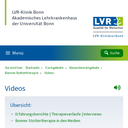
Direkt zum Inhalt
LVR-Klinik Bonn
Akademisches Lehrkrankenhaus
der Universität Bonn
Menü
Suche
Sie sind hier:
Startseite
Fachgebiete
Besondere Angebote
Bonner Stottertherapie
Videos
Videos
Übersicht:
Erfahrungsberichte | Therapieverläufe | Interviews
Bonner Stottertherapie in den Medien