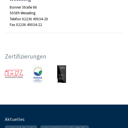
Bonner Straße 86
50389 Wesseling
Telefon 02236 49034-20
Fax 02236 49034-22
Zertifizierungen
Fußnavigation
Aktuelles