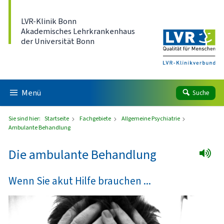
Direkt zum Inhalt
LVR-Klinik Bonn
Akademisches Lehrkrankenhaus
der Universität Bonn
Menü
Suche
Sie sind hier:
Startseite
Fachgebiete
Allgemeine Psychiatrie
Ambulante Behandlung
Die ambulante Behandlung
Wenn Sie akut Hilfe brauchen ...