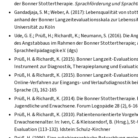
der Bonner Stottertherapie.
Sprachförderung und Spracht
Gandadjaja, S. M.; Weber, A. (2017): Lebensqualität von s
anhand der Bonner Langzeitevaluationsskala zur Lebenssit
Universität zu Köln
Ude, G. E.; Prüß, H.; Richardt, K.; Neumann, S. (2016). Die
des Angstabbaus im Rahmen der Bonner Stottertherapie;
Sprachheilpädagogik e.V. (dgs)
Prüß, H. & Richardt, K. (2015). Bonner Langzeit-Evaluation
Instrument zur Diagnostik, Therapieplanung und Evaluatio
Prüß, H. & Richardt, K. (2015). Bonner Langzeit-Evaluatio
Online-Verfahren zur Eingangs- und Verlaufsdiagnostik be
Sprache (3), 162-165
Prüß, H. & Richardt, K. (2014). Die Bonner Stottertherapie
Jugendliche und Erwachsene. Forum Logopädie 28 (2), 6-16
Prüß, H. & Richardt, K. (2010). Patientenorientierte Vorge
Erwachsenenalter. In: Iven, C. & Kleissendorf, B. (Hrsg.), S
Evaluation (113-132). Idstein: Schulz-Kirchner
Prüß, H. (1996). Eine autobiographische Betrachtung mei