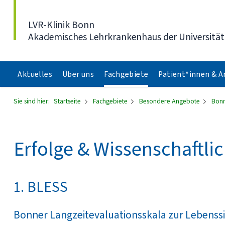
Direkt zum Inhalt
LVR-Klinik Bonn
Akademisches Lehrkrankenhaus der Universitä
Aktuelles
Über uns
Fachgebiete
Patient*innen & 
Sie sind hier:
Startseite
Fachgebiete
Besondere Angebote
Bonn
Erfolge & Wissenschaftli
1. BLESS
Bonner Langzeitevaluationsskala zur Lebenssi