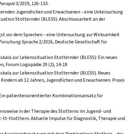
herapie
3/2019, 126-133.
totternden Jugendlichen und Erwachsenen – eine Untersuchung
uation Stotternder (BLESS). Abschlussarbeit an der
 Angst vor dem Sprechen – eine Untersuchung zur Wirksamkeit
Forschung Sprache
2/2016, Deutsche Gesellschaft für
sskala zur Lebenssituation Stotternder (BLESS): Ein neues
n, Forum Logopädie 29 (2), 14-18
nsskala zur Lebenssituation Stotternder (BLESS). Neues
i Kindern ab 12 Jahren, Jugendlichen und Erwachsenen. Praxis
. Ein patientenorientierter Kombinationsansatz für
hensweise in der Therapie des Stotterns im Jugend- und
t-t-tt-ttotttern. Aktuelle Impulse für Diagnostik, Therapie und
ner Auseinandersetzung mit dem Problemkreis Stottern – der