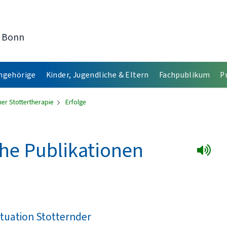
t Bonn
Angehörige
Kinder, Jugendliche & Eltern
Fachpublikum
P
er Stottertherapie
Erfolge
che Publikationen
tuation Stotternder