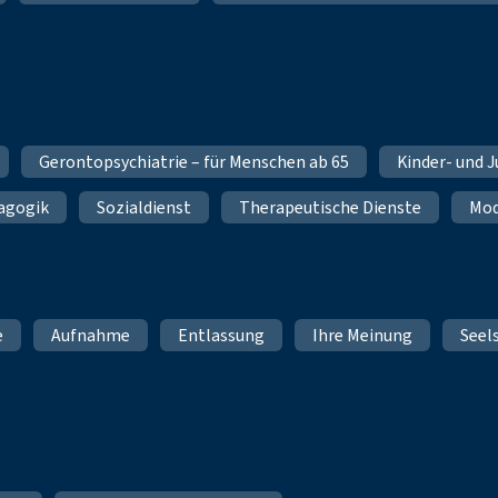
Gerontopsychiatrie – für Menschen ab 65
Kinder- und 
dagogik
Sozialdienst
Therapeutische Dienste
Mod
e
Aufnahme
Entlassung
Ihre Meinung
Seel