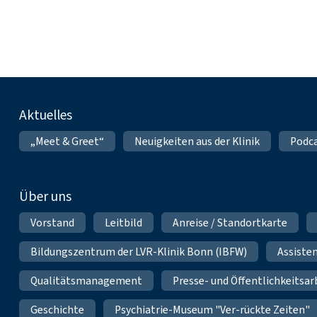
Fußnavigation
Aktuelles
„Meet & Greet“
Neuigkeiten aus der Klinik
Podca
Über uns
Vorstand
Leitbild
Anreise / Standortkarte
Bildungszentrum der LVR-Klinik Bonn (IBFW)
Assiste
Qualitätsmanagement
Presse- und Öffentlichkeitsar
Geschichte
Psychiatrie-Museum "Ver-rückte Zeiten"