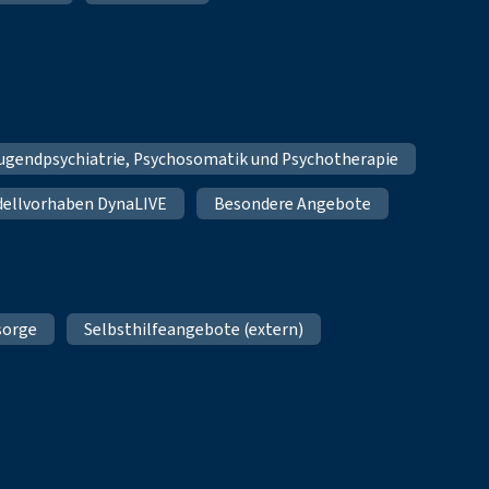
Jugendpsychiatrie, Psychosomatik und Psychotherapie
ellvorhaben DynaLIVE
Besondere Angebote
sorge
Selbsthilfeangebote (extern)