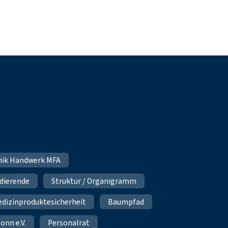
hnik Handwerk MFA
udierende
Struktur / Organigramm
dizinproduktesicherheit
Baumpfad
onn e.V.
Personalrat