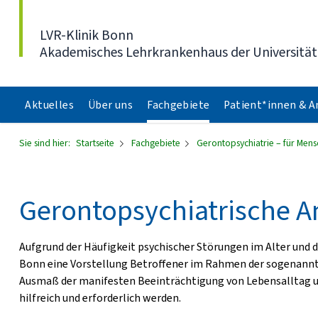
Direkt zum Inhalt
LVR-Klinik Bonn
Akademisches Lehrkrankenhaus der Universitä
Aktuelles
Über uns
Fachgebiete
Patient*innen & 
Sie sind hier:
Startseite
Fachgebiete
Gerontopsychiatrie – für Men
Gerontopsychiatrische 
Aufgrund der Häufigkeit psychischer Störungen im Alter und d
Bonn eine Vorstellung Betroffener im Rahmen der sogenannt
Ausmaß der manifesten Beeinträchtigung von Lebensalltag 
hilfreich und erforderlich werden.