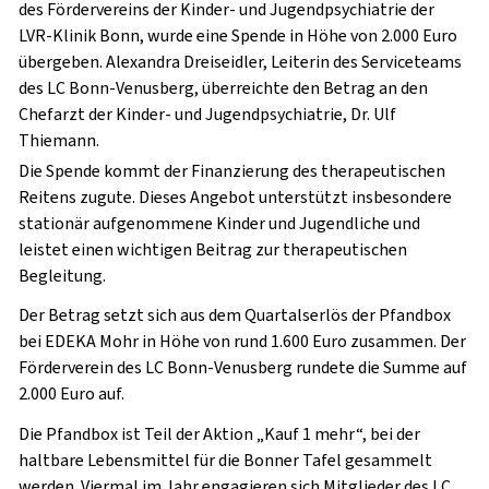
des Fördervereins der Kinder- und Jugendpsychiatrie der
LVR-Klinik Bonn, wurde eine Spende in Höhe von
2.000 Euro
übergeben. Alexandra Dreiseidler, Leiterin des Serviceteams
des LC Bonn-Venusberg, überreichte den Betrag an den
Chefarzt der Kinder- und Jugendpsychiatrie, Dr. Ulf
Thiemann.
Die Spende kommt der Finanzierung des
therapeutischen
Reitens
zugute. Dieses Angebot unterstützt insbesondere
stationär aufgenommene Kinder und Jugendliche und
leistet einen wichtigen Beitrag zur therapeutischen
Begleitung.
Der Betrag setzt sich aus dem Quartalserlös der
Pfandbox
bei EDEKA Mohr
in Höhe von rund
1.600 Euro
zusammen. Der
Förderverein des LC Bonn-Venusberg rundete die Summe auf
2.000 Euro
auf.
Die Pfandbox ist Teil der Aktion
„Kauf 1 mehr“
, bei der
haltbare Lebensmittel für die Bonner Tafel gesammelt
werden. Viermal im Jahr engagieren sich Mitglieder des LC