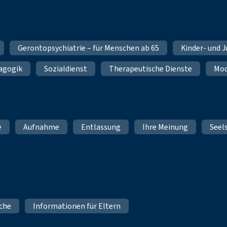
Gerontopsychiatrie – für Menschen ab 65
Kinder- und 
dagogik
Sozialdienst
Therapeutische Dienste
Mod
e
Aufnahme
Entlassung
Ihre Meinung
Seel
iche
Informationen für Eltern