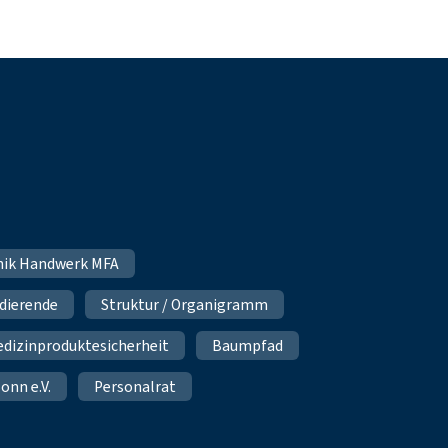
hnik Handwerk MFA
udierende
Struktur / Organigramm
dizinproduktesicherheit
Baumpfad
onn e.V.
Personalrat