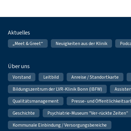
Fußnavigation
Aktuelles
„Meet & Greet“
Neuigkeiten aus der Klinik
Podca
Über uns
Vorstand
Leitbild
Anreise / Standortkarte
Bildungszentrum der LVR-Klinik Bonn (IBFW)
Assiste
Qualitätsmanagement
Presse- und Öffentlichkeitsar
Geschichte
Psychiatrie-Museum "Ver-rückte Zeiten"
Kommunale Einbindung / Versorgungsbereiche